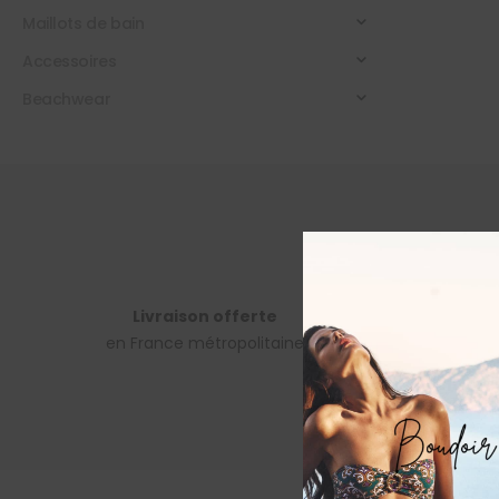
Maillots de bain
Accessoires
Beachwear
Livraison offerte
Paieme
en France métropolitaine
sécuri