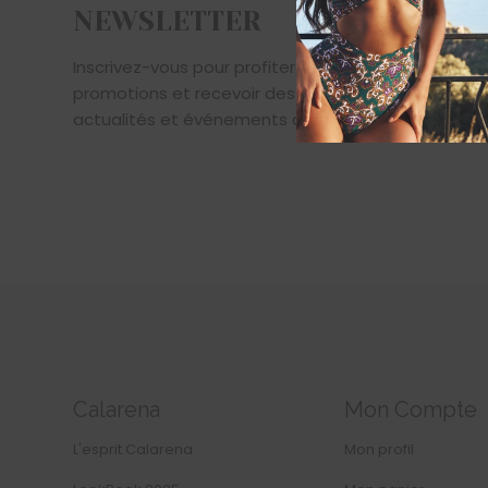
NEWSLETTER
Inscrivez-vous pour profiter de nos offres et
promotions et recevoir des informations sur nos
actualités et événements avant tout le monde...
Calarena
Mon Compte
L'esprit Calarena
Mon profil