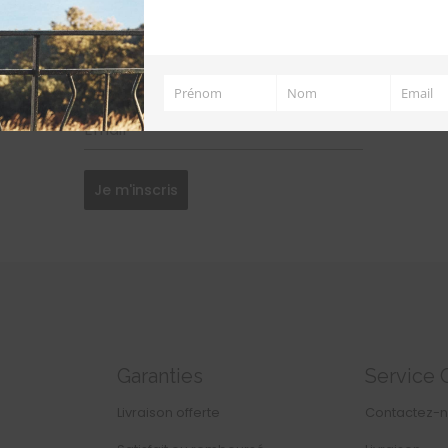
Prénom
*
Prénom
Nom
Email
Prénom
Nom
Email
Email
*
Je m'inscris
Garanties
Service 
Livraison offerte
Contactez-