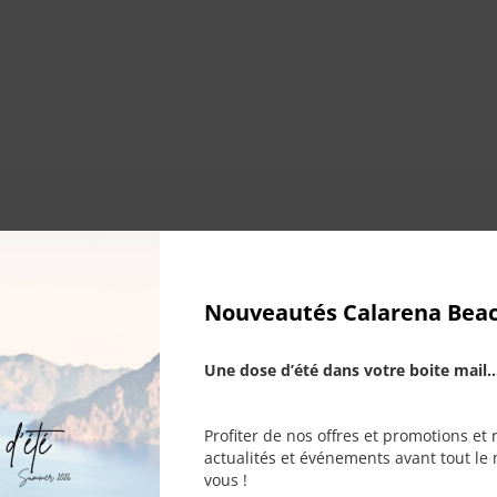
Nouveautés Calarena Bea
nt
Echanges
Serv
sé
& retours faciles
+33 (0)
Une dose d’été dans votre boite mail..
Profiter de nos offres et promotions et 
actualités et événements avant tout le 
vous !