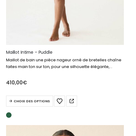
Maillot Intime – Puddle
Maillot de bain une pièce nageur orné de bretelles chaîne
faites main ton sur ton, pour une silhouette élégante,
féminine et sophistiquée tout en offrant un très bon confort.
410,00
€
Ce
CHOIX DES OPTIONS
produit
a
plusieurs
variations.
Les