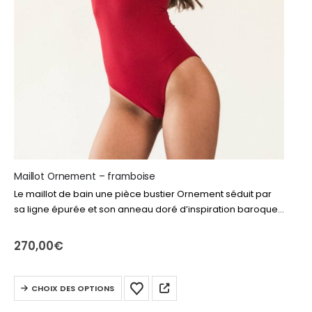
Maillot Ornement – framboise
Le maillot de bain une pièce bustier Ornement séduit par
sa ligne épurée et son anneau doré d’inspiration baroque,
délicatement noué autour du cou tel un bijou, pour une
allure…
270,00
€
Ce
CHOIX DES OPTIONS
produit