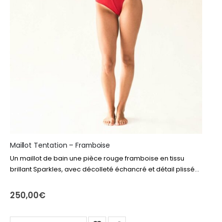
Maillot Tentation – Framboise
Un maillot de bain une pièce rouge framboise en tissu
brillant Sparkles, avec décolleté échancré et détail plissé
et torsadé, qui vient sublimer la silhouette avec audace et
éclat.
250,00
€
Ce