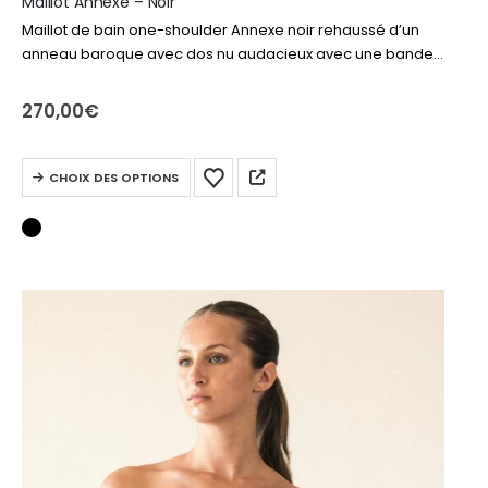
Maillot Annexe – Noir
Maillot de bain one-shoulder Annexe noir rehaussé d’un
anneau baroque avec dos nu audacieux avec une bande
diagonale, pour une silhouette élégante et raffinée tout
l’été.
270,00
€
Ce
CHOIX DES OPTIONS
produit
a
plusieurs
variations.
Les
options
peuvent
être
choisies
sur
la
page
du