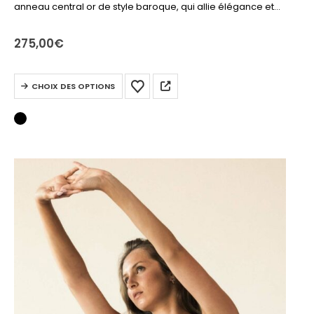
anneau central or de style baroque, qui allie élégance et
modernité pour sublimer la silhouette avec assurance.
275,00
€
Ce
CHOIX DES OPTIONS
produit
a
plusieurs
variations.
Les
options
peuvent
être
choisies
sur
la
page
du
produit