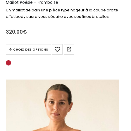
Maillot Poésie – Framboise
Un maillot de bain une pièce type nageur à la coupe droite
effet body saura vous séduire avec ses fines bretelles
ornées d’anneaux d’inspiration baroque, pour une allure
féminine, moderne…
320,00
€
Ce
CHOIX DES OPTIONS
produit
a
plusieurs
variations.
Les
options
peuvent
être
choisies
sur
la
page
du