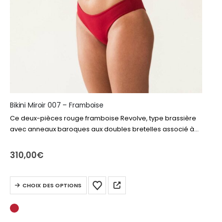
Bikini Miroir 007 – Framboise
Ce deux-pièces rouge framboise Revolve, type brassière
avec anneaux baroques aux doubles bretelles associé à
un bas en toute simplicité, sublime la silhouette avec style
et raffinement.
310,00
€
Ce
CHOIX DES OPTIONS
produit
a
plusieurs