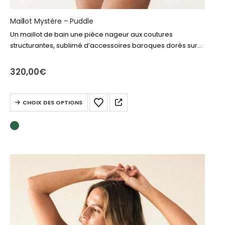
Maillot Mystère – Puddle
Un maillot de bain une pièce nageur aux coutures
structurantes, sublimé d’accessoires baroques dorés sur
un vert Puddle profond pour une allure chic et
contemporaine qui s’inscrit dans les codes…
320,00
€
Ce
CHOIX DES OPTIONS
produit
a
plusieurs
variations.
Les
options
peuvent
être
choisies
sur
la