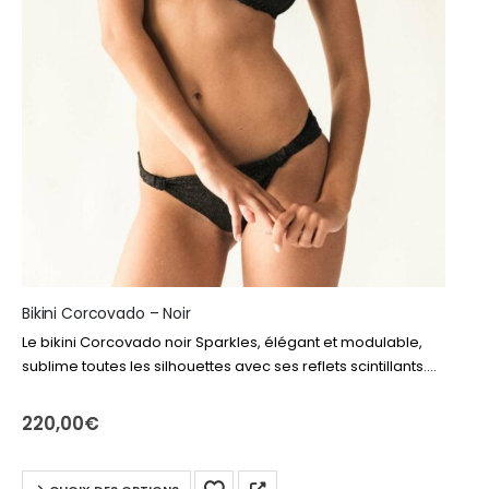
Bikini Corcovado – Noir
Le bikini Corcovado noir Sparkles, élégant et modulable,
sublime toutes les silhouettes avec ses reflets scintillants.
Modèle incontournable de la Maison Calarena depuis ses
débuts, il reste le maillot deux…
220,00
€
Ce