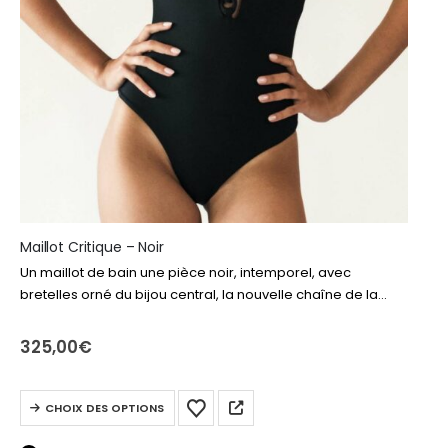
Maillot Critique – Noir
Un maillot de bain une pièce noir, intemporel, avec
bretelles orné du bijou central, la nouvelle chaîne de la
Maison calarena, sublime la silhouette avec raffinement et
modernité.
325,00
€
Ce
CHOIX DES OPTIONS
produit
a