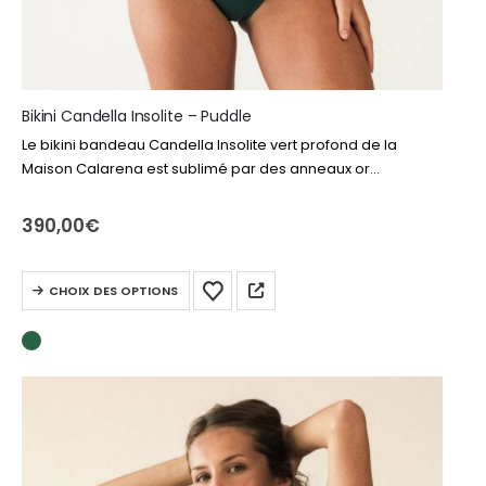
Bikini Candella Insolite – Puddle
Le bikini bandeau Candella Insolite vert profond de la
Maison Calarena est sublimé par des anneaux or
baroques modulables, pour une silhouette élégante,
originale et parfaitement équilibrée.
390,00
€
Ce
CHOIX DES OPTIONS
produit
a
plusieurs
variations.
Les
options
peuvent
être