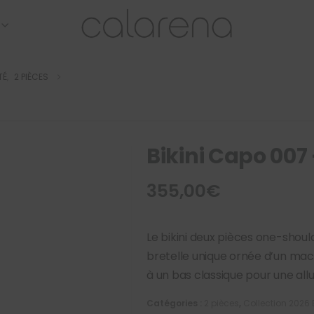
TÉ
,
2 PIÈCES
Bikini Capo 007 
355,00
€
Le bikini deux pièces one-shou
bretelle unique ornée d’un macr
à un bas classique pour une allu
Catégories :
2 pièces
,
Collection 2026 