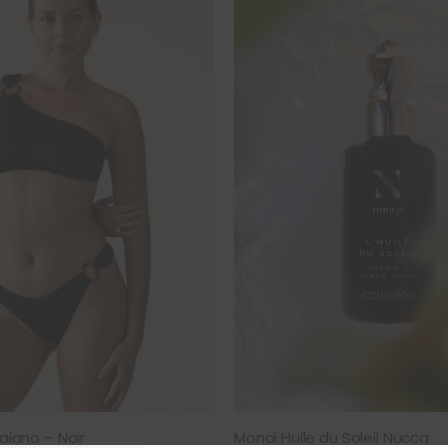
raiano – Noir
Monoi Huile du Soleil Nucca