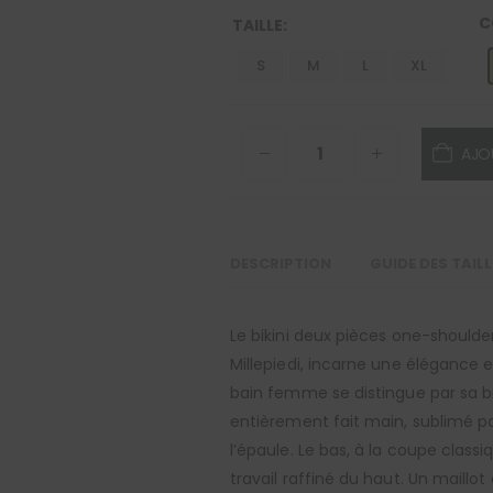
C
TAILLE
S
M
L
XL
AJO
DESCRIPTION
GUIDE DES TAIL
Le bikini deux pièces one-shoulde
Millepiedi, incarne une élégance e
bain femme se distingue par sa 
entièrement fait main, sublimé pa
l’épaule. Le bas, à la coupe classi
travail raffiné du haut. Un maillot