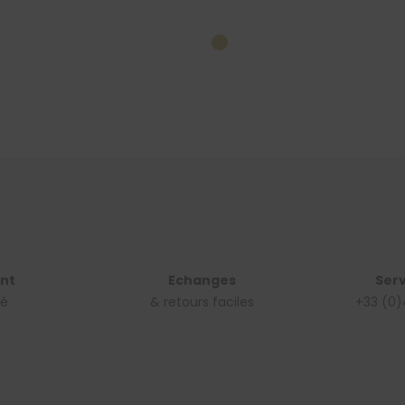
nt
Echanges
Serv
sé
& retours faciles
+33 (0)