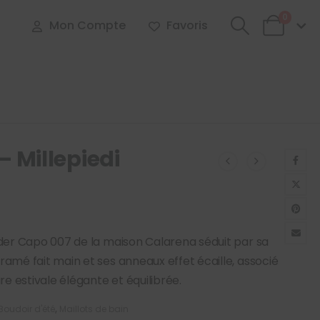
0
Mon Compte
Favoris
– Millepiedi
lder Capo 007 de la maison Calarena séduit par sa
amé fait main et ses anneaux effet écaille, associé
re estivale élégante et équilibrée.
Boudoir d'été
,
Maillots de bain