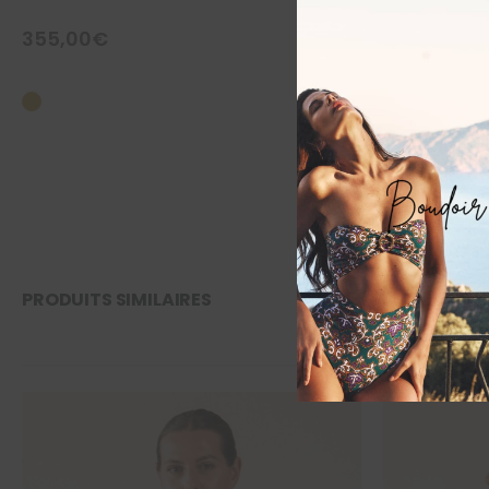
355,00
€
560,00
€
PRODUITS SIMILAIRES