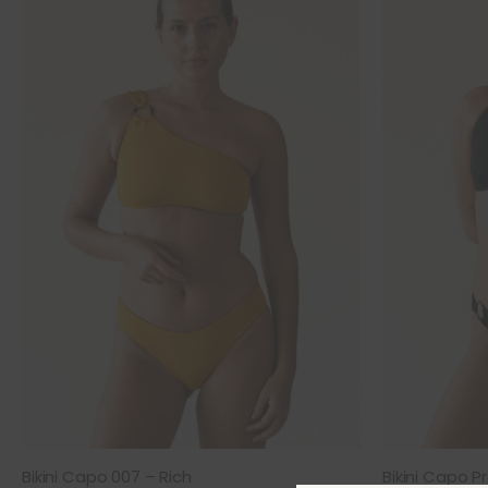
Bikini Capo 007 – Rich
Bikini Capo P