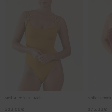
Maillot Poésie – Rich
Maillot Respi
320,00
€
275,00
€