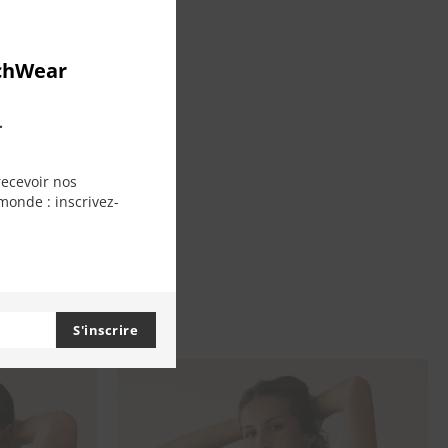
this
module
chWear
.
recevoir nos
monde : inscrivez-
S'inscrire