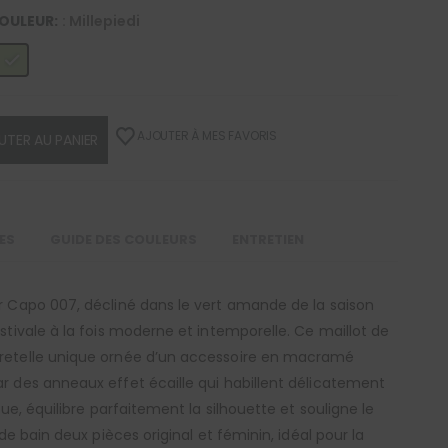
OULEUR
: Millepiedi
AJOUTER À MES FAVORIS
UTER AU PANIER
LES
GUIDE DES COULEURS
ENTRETIEN
r Capo 007, décliné dans le vert amande de la saison
stivale à la fois moderne et intemporelle. Ce maillot de
bretelle unique ornée d’un accessoire en macramé
r des anneaux effet écaille qui habillent délicatement
que, équilibre parfaitement la silhouette et souligne le
 de bain deux pièces original et féminin, idéal pour la