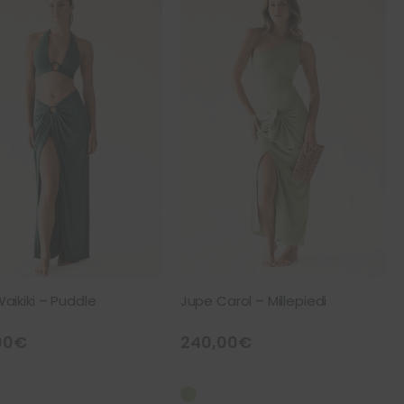
aikiki – Puddle
Jupe Carol – Millepiedi
00
€
240,00
€