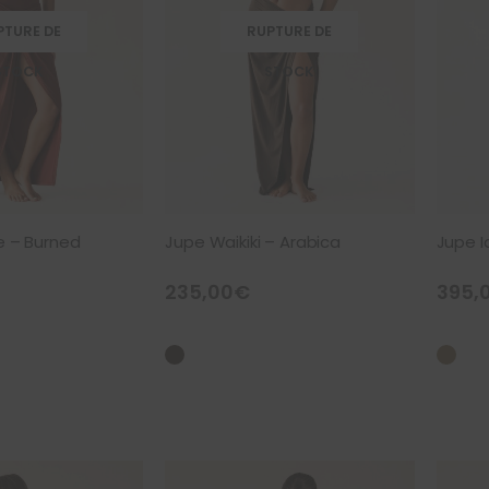
PTURE DE
RUPTURE DE
STOCK
STOCK
e – Burned
Jupe Waikiki – Arabica
Jupe I
235,00
€
395,