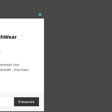
Close
this
module
chWear
.
recevoir nos
monde : inscrivez-
S'inscrire