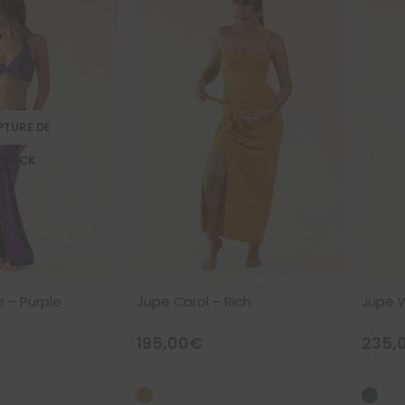
PTURE DE
STOCK
e – Purple
Jupe Carol – Rich
Jupe W
195,00
€
235,