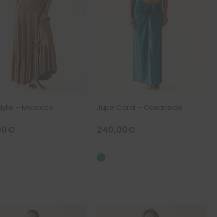
dylle – Morocco
Jupe Carol – Oceanside
00
€
240,00
€