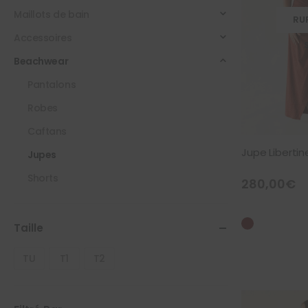
Maillots de bain
RU
Accessoires
Beachwear
Pantalons
Robes
Caftans
Jupe Libertin
Jupes
Shorts
280,00
€
Taille
TU
T1
T2