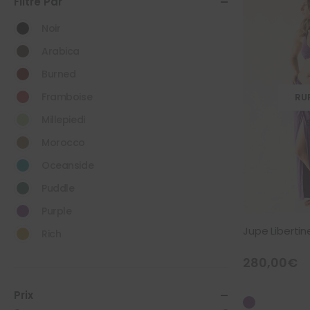
Filtré Par
Noir
Arabica
Burned
Framboise
RU
Millepiedi
Morocco
Oceanside
Puddle
Purple
Jupe Libertin
Rich
280,00
€
Prix