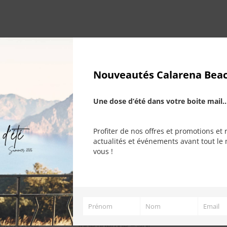
Nouveautés Calarena Bea
Une dose d’été dans votre boite mail..
RUPTURE DE
Profiter de nos offres et promotions et 
actualités et événements avant tout le 
STOCK
vous !
Prénom
Nom
Email
Prénom
Nom
Email
 Framboise
Jupe Libertine – Noir