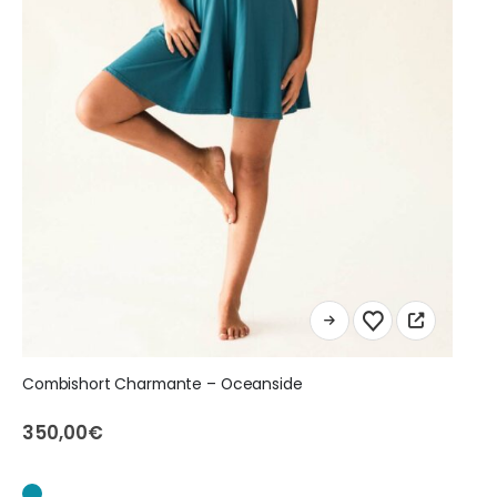
Ce
produit
a
Combishort Charmante – Oceanside
plusieurs
variations.
350,00
€
Les
options
peuvent