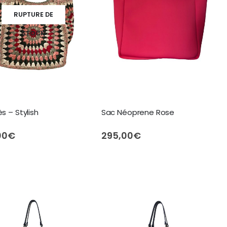
RUPTURE DE
STOCK
s – Stylish
Sac Néoprene Rose
00
€
295,00
€