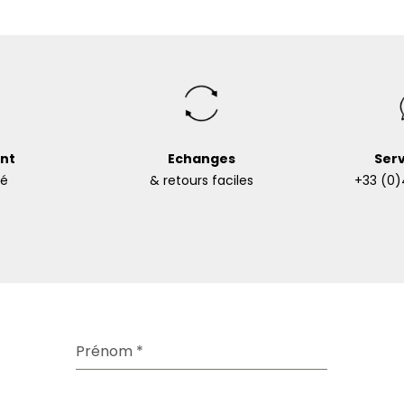
nt
Echanges
Serv
sé
& retours faciles
+33 (0)
Prénom
*