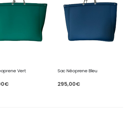
éoprene Vert
Sac Néoprene Bleu
00
€
295,00
€