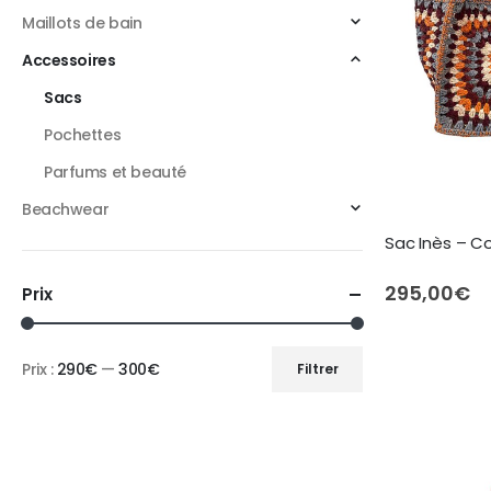
Maillots de bain
Accessoires
Sacs
Pochettes
Parfums et beauté
Beachwear
Sac Inès – C
295,00
€
Prix
Prix :
290€
—
300€
Filtrer
Prix
Prix
min
max