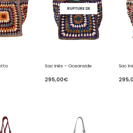
RUPTURE DE
STOCK
otto
Sac Inès – Oceanside
Sac Inè
295,00
€
295,