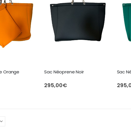
e Orange
Sac Néoprene Noir
Sac N
295,00
€
295,