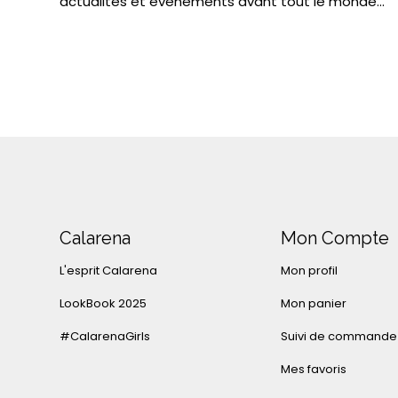
actualités et événements avant tout le monde...
Calarena
Mon Compte
L'esprit Calarena
Mon profil
LookBook 2025
Mon panier
#CalarenaGirls
Suivi de commande
Mes favoris