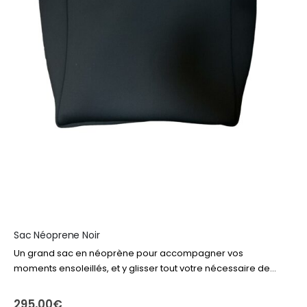
Sac Néoprene Noir
Un grand sac en néoprène pour accompagner vos
moments ensoleillés, et y glisser tout votre nécessaire de
plage ou piscine. Livre, produits solaire, drap de bain,
lunettes… tout y rentre…
295,00
€