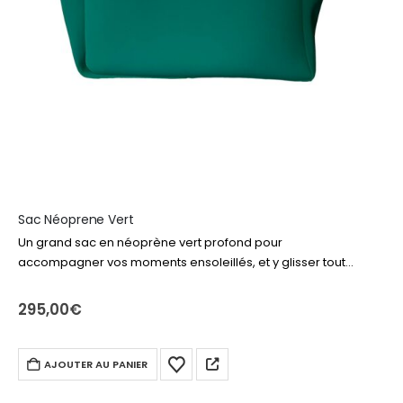
Sac Néoprene Vert
Un grand sac en néoprène vert profond pour
accompagner vos moments ensoleillés, et y glisser tout
votre nécessaire de plage ou piscine. Livre, produits
solaire, drap de bain, lunettes… tout…
295,00
€
AJOUTER AU PANIER