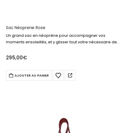
Sac Néoprene Rose
Un grand sac en néoprène pour accompagner vos
moments ensoleillés, et y glisser tout votre nécessaire de
plage ou piscine. Livre, produits solaire, drap de bain,
lunettes… tout y rentre…
295,00
€
AJOUTER AU PANIER