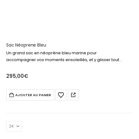
Sac Néoprene Bleu
Un grand sac en néoprène bleu marine pour
accompagner vos moments ensoleillés, et y glisser tout
votre nécessaire de plage ou piscine. Livre, produits
solaire, drap de bain, lunettes… tout…
295,00
€
AJOUTER AU PANIER