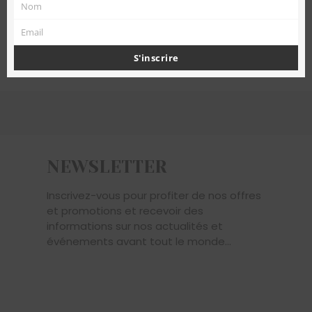
Nom
Nom
Email
Email
S'inscrire
NEWSLETTER
Inscrivez-vous pour profiter de nos offres
et promotions et recevoir des
informations sur nos actualités et
événements avant tout le monde...