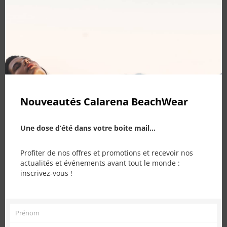
this
mod
Nouveautés Calarena BeachWear
Une dose d’été dans votre boite mail...
Ce produit a plusieurs variations. Les options peuvent être choisies sur la page du produit
Ce produit a plusieurs variations. Les options peuvent être choisies sur la page du produit
Profiter de nos offres et promotions et recevoir nos
actualités et événements avant tout le monde :
inscrivez-vous !
Maillot Epoque – Arabica
Maillot Santorini – Yogurt
320,00
€
265,00
€
Prénom
Prénom