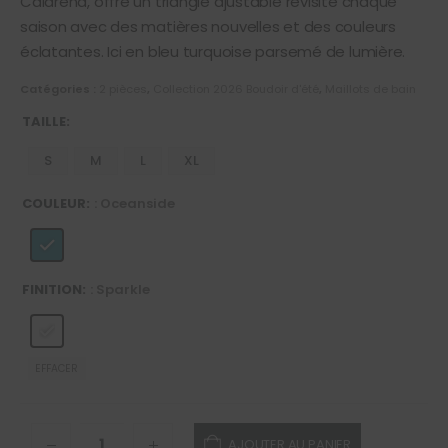
Calarena, offre un triangle ajustable revisité chaque
saison avec des matières nouvelles et des couleurs
éclatantes. Ici en bleu turquoise parsemé de lumière.
Catégories :
2 pièces
,
Collection 2026 Boudoir d'été
,
Maillots de bain
TAILLE
S
M
L
XL
COULEUR
: Oceanside
FINITION
: Sparkle
EFFACER
AJOUTER AU PANIER