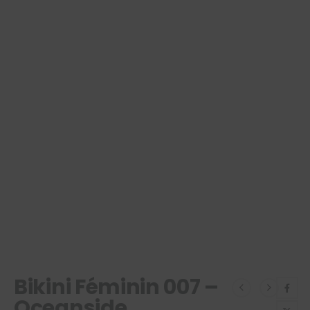
Bikini Féminin 007 –
Oceanside