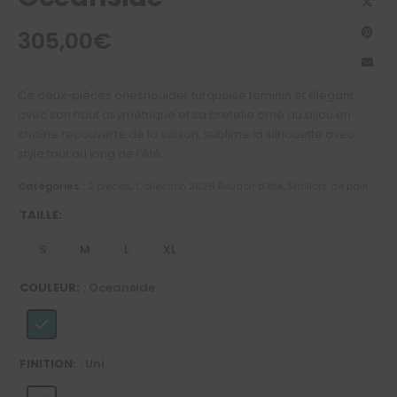
305,00
€
Ce deux-pièces oneshoulder turquoise féminin et élégant,
avec son haut asymétrique et sa bretelle orné du bijou en
chaîne recouverte de la saison, sublime la silhouette avec
style tout au long de l’été.
Catégories :
2 pièces
,
Collection 2026 Boudoir d'été
,
Maillots de bain
TAILLE
S
M
L
XL
COULEUR
: Oceanside
FINITION
: Uni