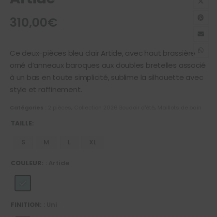
310,00
€
Ce deux-pièces bleu clair Artide, avec haut brassière
orné d’anneaux baroques aux doubles bretelles associé
à un bas en toute simplicité, sublime la silhouette avec
style et raffinement.
Catégories :
2 pièces
,
Collection 2026 Boudoir d'été
,
Maillots de bain
TAILLE
S
M
L
XL
COULEUR
: Artide
FINITION
: Uni