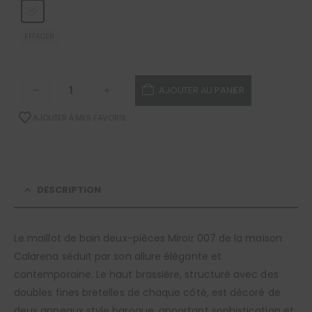
EFFACER
AJOUTER AU PANIER
AJOUTER À MES FAVORIS
DESCRIPTION
Le maillot de bain deux-pièces Miroir 007 de la maison
Calarena séduit par son allure élégante et
contemporaine. Le haut brassière, structuré avec des
doubles fines bretelles de chaque côté, est décoré de
deux anneaux style baroque, apportant sophistication et