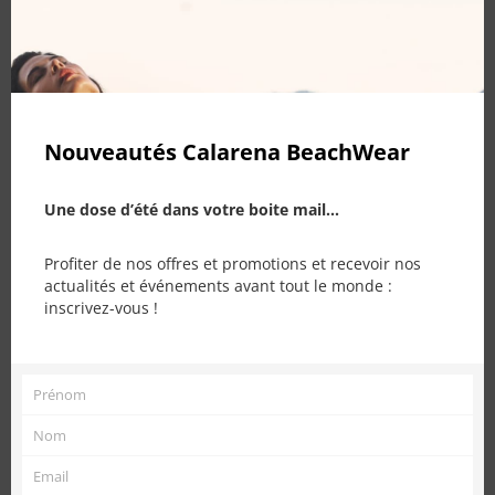
310,00
€
205,00
€
Nouveautés Calarena BeachWear
Une dose d’été dans votre boite mail...
Profiter de nos offres et promotions et recevoir nos
actualités et événements avant tout le monde :
inscrivez-vous !
PRODUITS SIMILAIRES
Prénom
Prénom
Nom
Nom
Email
Email