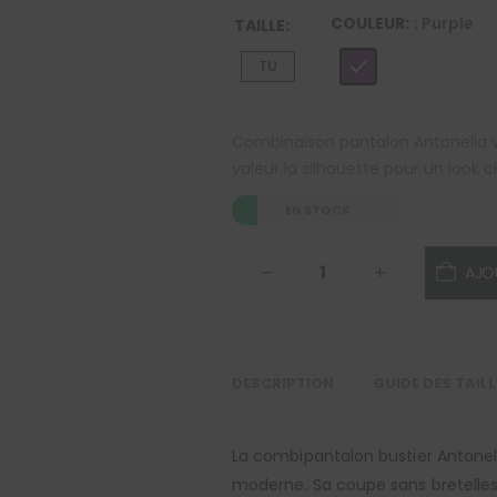
COULEUR
: Purple
TAILLE
TU
Combinaison pantalon Antonella vi
valeur la silhouette pour un look c
EN STOCK
AJO
DESCRIPTION
GUIDE DES TAIL
La combipantalon bustier Antonel
moderne. Sa coupe sans bretelles 