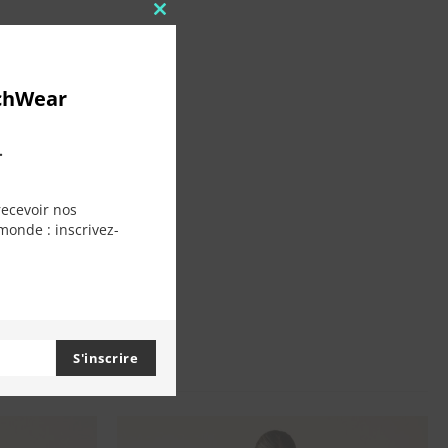
Close
this
module
chWear
.
recevoir nos
monde : inscrivez-
S'inscrire