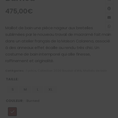
475,00
€
Maillot de bain une pièce nageur aux bretelles
sublimées par le nouveau travail de macramé fait main
dans un atelier français de la Maison Calarena, associé
à des anneaux effet écaille au rendu très chic. Un
costume de bain intemporel qui allie finesse,
raffinement et originalité.
Catégories :
1 pièce
,
Collection 2026 Boudoir d'été
,
Maillots de bain
TAILLE
S
M
L
XL
COULEUR
: Burned