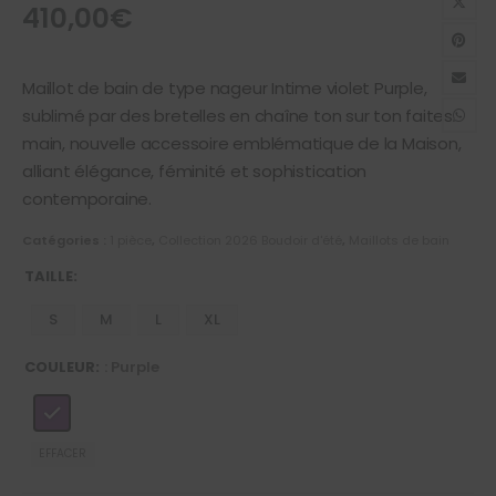
410,00
€
Maillot de bain de type nageur Intime violet Purple,
sublimé par des bretelles en chaîne ton sur ton faites
main, nouvelle accessoire emblématique de la Maison,
alliant élégance, féminité et sophistication
contemporaine.
Catégories :
1 pièce
,
Collection 2026 Boudoir d'été
,
Maillots de bain
TAILLE
S
M
L
XL
COULEUR
: Purple
EFFACER