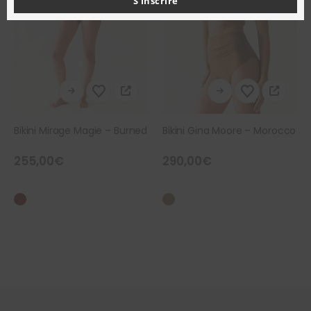
S'inscrire
Ce produit a plusieurs variations. Les options peuvent être choisies sur la page du produit
Ce produit a plusieurs variations. Les options peuvent être choisies sur la page du produit
Bikini Mirage Magie – Burned
Bikini Gina Moore – Morocco
255,00
€
290,00
€