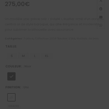
275,00
€
Un modèle une-pièce noir « Voluté », bustier orné d’un anneau
central or de style baroque, qui allie élégance et modernité
pour sublimer la silhouette avec assurance.
Catégories :
1 pièce
,
Collection 2026 Boudoir d'été
,
Maillots de bain
TAILLE
S
M
L
XL
COULEUR
: Noir
FINITION
: Uni
EFFACER