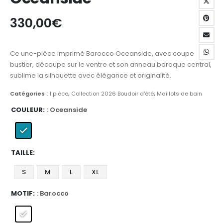
330,00
€
Ce une-pièce imprimé Barocco Oceanside, avec coupe
bustier, découpe sur le ventre et son anneau baroque central,
sublime la silhouette avec élégance et originalité.
Catégories :
1 pièce
,
Collection 2026 Boudoir d'été
,
Maillots de bain
COULEUR
: Oceanside
TAILLE
S
M
L
XL
MOTIF
: Barocco