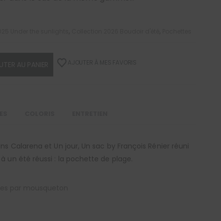
025 Under the sunlights
,
Collection 2026 Boudoir d'été
,
Pochettes
AJOUTER À MES FAVORIS
UTER AU PANIER
LES
COLORIS
ENTRETIEN
ns Calarena et Un jour, Un sac by François Rénier réuni
à un été réussi : la pochette de plage.
les par mousqueton