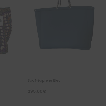
CK
Sac Néoprene Bleu
295,00
€