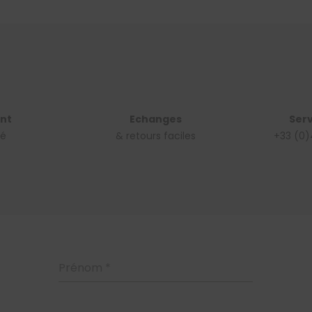
nt
Echanges
Serv
sé
& retours faciles
+33 (0)
Prénom
*