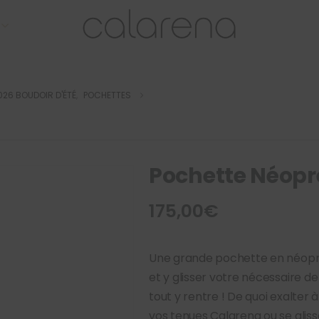
026 BOUDOIR D'ÉTÉ
,
POCHETTES
Pochette Néopr
175,00
€
Une grande pochette en néopr
et y glisser votre nécessaire de 
tout y rentre ! De quoi exalter à
vos tenues Calarena ou se gli