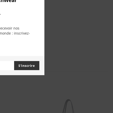
chWear
.
recevoir nos
monde : inscrivez-
S'inscrire