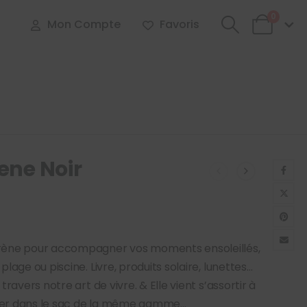
0
Mon Compte
Favoris
ene Noir
ène pour accompagner vos moments ensoleillés,
plage ou piscine. Livre, produits solaire, lunettes…
 travers notre art de vivre. & Elle vient s’assortir à
sser dans le sac de la même gamme…