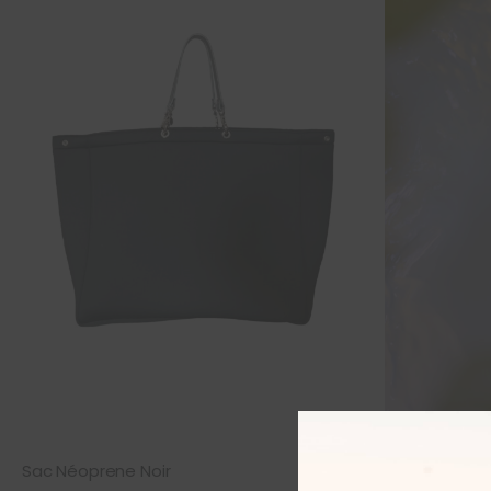
Sac Néoprene Noir
Monoi Huile d