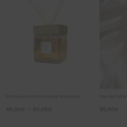
Diffuseur parfum intérieur Mare Isula
Eau de Parfum
Plage
40,00
€
–
60,00
€
95,00
€
de
prix :
40,00€