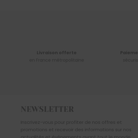
à
60,00€
Livraison offerte
Paieme
en France métropolitaine
sécuri
NEWSLETTER
Inscrivez-vous pour profiter de nos offres et
promotions et recevoir des informations sur nos
actualités et événements avant tout le monde...