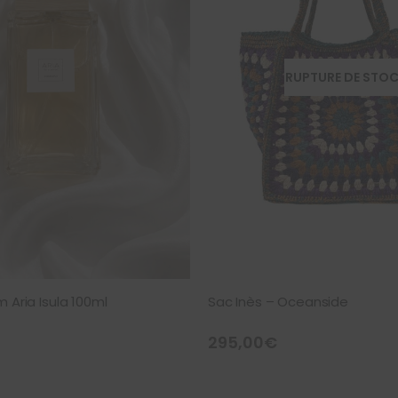
RUPTURE DE STO
 Aria Isula 100ml
Sac Inès – Oceanside
295,00
€