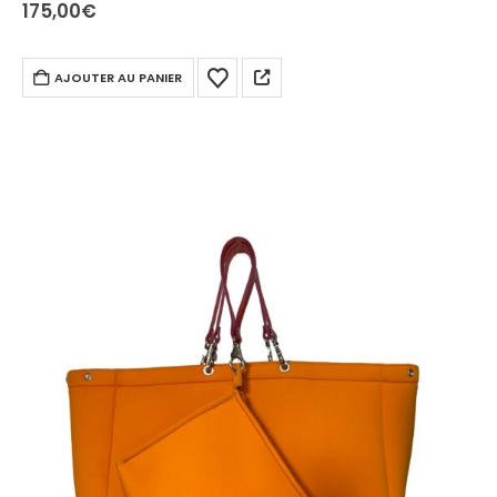
rentre ! De quoi exalter…
175,00
€
AJOUTER AU PANIER