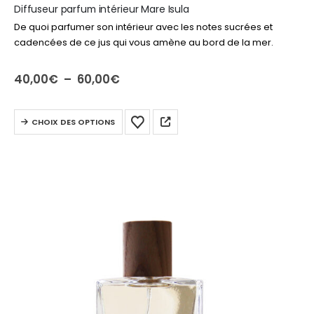
Diffuseur parfum intérieur Mare Isula
De quoi parfumer son intérieur avec les notes sucrées et
cadencées de ce jus qui vous amène au bord de la mer.
Plage
40,00
€
–
60,00
€
de
prix :
40,00€
Ce
à
CHOIX DES OPTIONS
produit
60,00€
a
plusieurs
variations.
Les
options
peuvent
être
choisies
sur
la
page