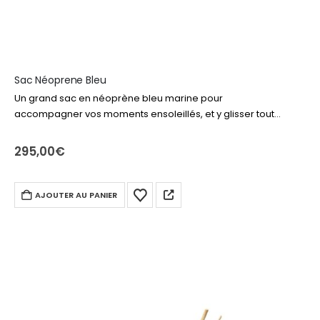
Sac Néoprene Bleu
Un grand sac en néoprène bleu marine pour
accompagner vos moments ensoleillés, et y glisser tout
votre nécessaire de plage ou piscine. Livre, produits
solaire, drap de bain, lunettes… tout…
295,00
€
AJOUTER AU PANIER