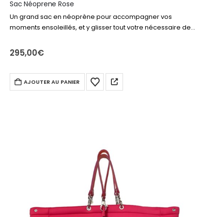
Sac Néoprene Rose
Un grand sac en néoprène pour accompagner vos
moments ensoleillés, et y glisser tout votre nécessaire de
plage ou piscine. Livre, produits solaire, drap de bain,
lunettes… tout y rentre…
295,00
€
AJOUTER AU PANIER