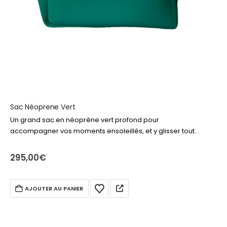
Sac Néoprene Vert
Un grand sac en néoprène vert profond pour
accompagner vos moments ensoleillés, et y glisser tout
votre nécessaire de plage ou piscine. Livre, produits
solaire, drap de bain, lunettes… tout…
295,00
€
AJOUTER AU PANIER