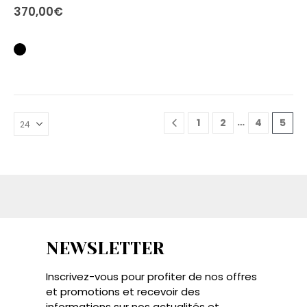
370,00
€
Les
options
peuvent
être
choisies
sur
la
page
…
1
2
4
5
du
produit
NEWSLETTER
Inscrivez-vous pour profiter de nos offres
et promotions et recevoir des
informations sur nos actualités et