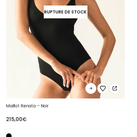
RUPTURE DE STOCK
Ce
produit
a
Maillot Renata – Noir
plusieurs
variations.
215,00
€
Les
options
peuvent