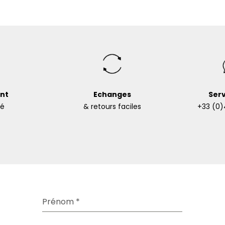
nt
Echanges
Serv
sé
& retours faciles
+33 (0)
Prénom
*