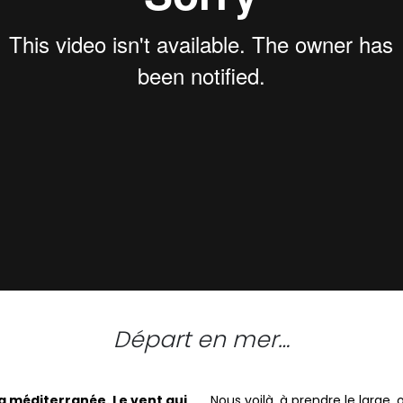
Départ en mer…
 la méditerranée. Le vent qui
Nous voilà, à prendre le large, 