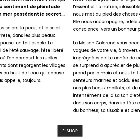
u sentiment de plénitude
l’essentiel. La nature, inlassab
n mer possèdent le secret…
nous met au pied des choses qui
Elle nous accompagne, fidèle
 salent la peau, et le soleil
conscience, vers un bonheur p
rrête, dans les plus beaux
pause, on fait escale. Le
La Maison Calarena vous acco
 de l’été sauvage, l’été libéré
vagues de votre vie, à travers 
 l’on parcourt les ruelles
imprégnées cette année de cet
s dont regorgent les villages
se surprend à apprécier de plus
 au bruit de l’eau qui épouse
prend par la main et nous fait 
s appelle, toujours.
senteurs marines et acidulées.
nos plus beaux maillots, et de 
intensément de la saison d’été,
dans son corps, dans sa tête 
du bonheur, saisissable et bien 
E-SHOP