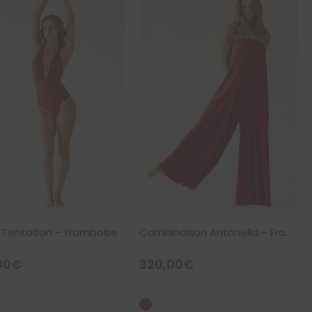
t Tentation – Framboise
Combinaison Antonella – Framboise
00
€
320,00
€