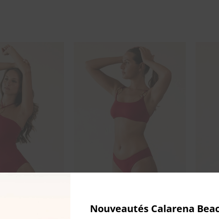
Nouveautés Calarena Bea
ment – framboise
Bikini Miroir 007 – Framboise
Robe L