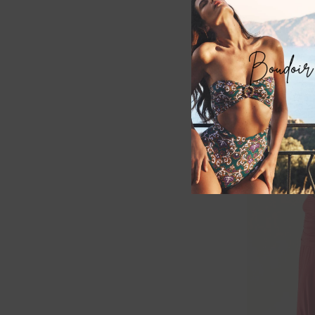
270,00
€