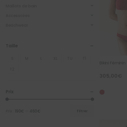
Maillots de bain
Accessoires
Beachwear
Taille
S
M
L
XL
TU
T1
Bikini Fémini
T2
305,00
€
Prix
Prix :
190€
—
460€
Filtrer
Prix
Prix
min
max