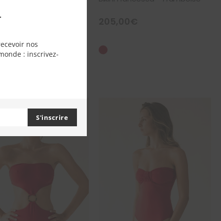
.
00
€
205,00
€
recevoir nos
monde : inscrivez-
S'inscrire