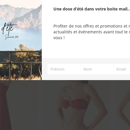
Une dose d’été dans votre boite mail..
310,00
€
415,
Profiter de nos offres et promotions et 
actualités et événements avant tout le 
vous !
Prénom
Nom
Email
Prénom
Nom
Email