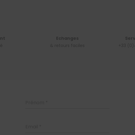
nt
Echanges
Serv
sé
& retours faciles
+33 (0)
Prénom
*
Email
*