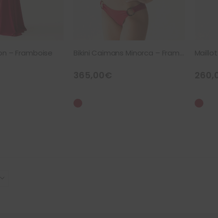
on – Framboise
Bikini Caimans Minorca – Framboise
Maillo
365,00
€
260,