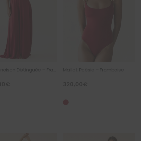
Combinaison Distinguée – Framboise
Maillot Poésie – Framboise
00
€
320,00
€