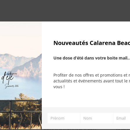
Nouveautés Calarena Bea
Une dose d’été dans votre boite mail..
Profiter de nos offres et promotions et 
actualités et événements avant tout le 
vous !
Prénom
Nom
Email
Prénom
Nom
Email
t – Rich
Bikini Salon Raffine – Rich
Maillo