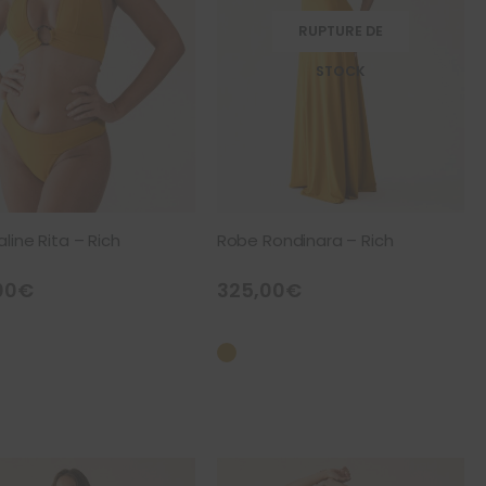
RUPTURE DE
STOCK
Saline Rita – Rich
Robe Rondinara – Rich
00
€
325,00
€