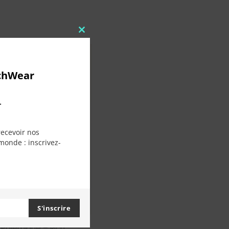
Close
this
module
chWear
.
recevoir nos
monde : inscrivez-
S'inscrire
t Polémique – Rich