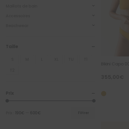
Maillots de bain
Accessoires
Beachwear
Taille
S
M
L
XL
TU
T1
Bikini Capo 0
T2
355,00
€
Prix
Prix :
190€
—
600€
Filtrer
Prix
Prix
min
max