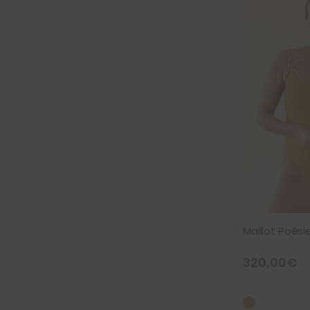
Maillot Poési
320,00
€