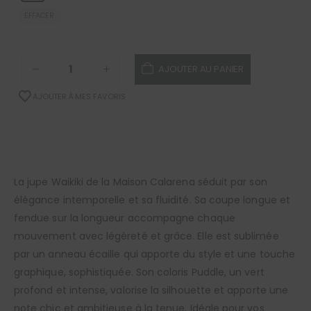
EFFACER
AJOUTER AU PANIER
AJOUTER À MES FAVORIS
La jupe Waikiki de la Maison Calarena séduit par son
élégance intemporelle et sa fluidité. Sa coupe longue et
fendue sur la longueur accompagne chaque
mouvement avec légèreté et grâce. Elle est sublimée
par un anneau écaille qui apporte du style et une touche
graphique, sophistiquée. Son coloris Puddle, un vert
profond et intense, valorise la silhouette et apporte une
note chic et ambitieuse à la tenue. Idéale pour vos