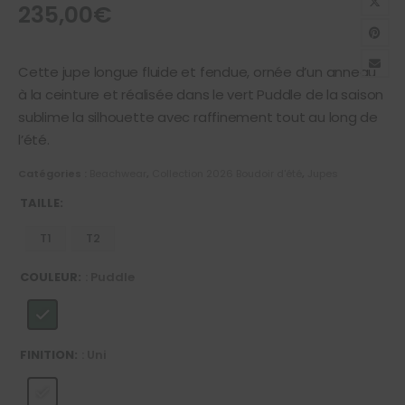
235,00
€
Cette jupe longue fluide et fendue, ornée d’un anneau
à la ceinture et réalisée dans le vert Puddle de la saison
sublime la silhouette avec raffinement tout au long de
l’été.
Catégories :
Beachwear
,
Collection 2026 Boudoir d'été
,
Jupes
TAILLE
T1
T2
COULEUR
: Puddle
FINITION
: Uni