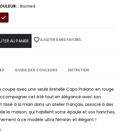
OULEUR
: Burned
AJOUTER À MES FAVORIS
UTER AU PANIER
LES
GUIDE DES COULEURS
ENTRETIEN
la coupe avec une seule bretelle Capo Praiano en rouge
s accompagner cet été tout en élégance avec son
issé à la main dans un atelier français, associé à des
e la maison, qui habillent votre épaule et vos hanches,
nement à ce modèle ultra féminin et élégant !
r