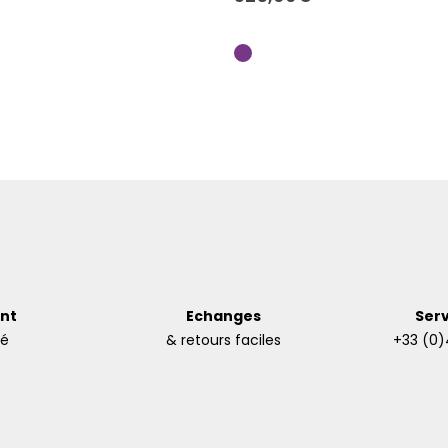
nt
Echanges
Serv
sé
& retours faciles
+33 (0)