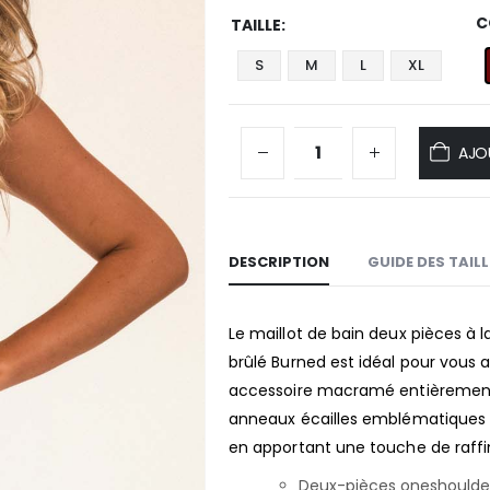
C
TAILLE
S
M
L
XL
AJO
DESCRIPTION
GUIDE DES TAIL
Le maillot de bain deux pièces à 
brûlé Burned est idéal pour vou
accessoire macramé entièrement t
anneaux écailles emblématiques d
en apportant une touche de raffi
Deux-pièces oneshoulde