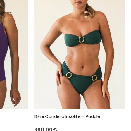
Bikini Candella Insolite – Puddle
390,00
€