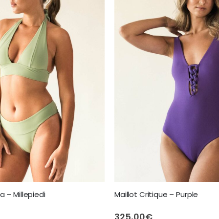
ta – Millepiedi
Maillot Critique – Purple
325,00
€