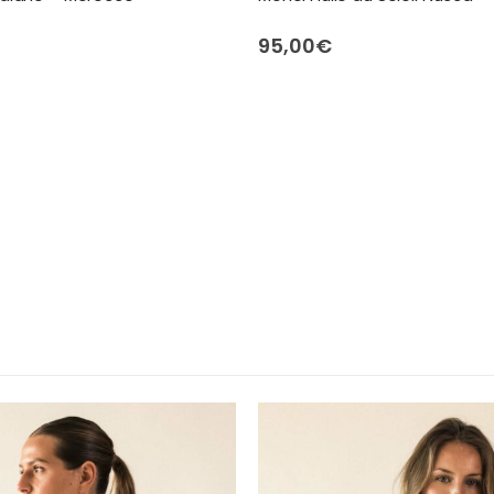
95,00
€