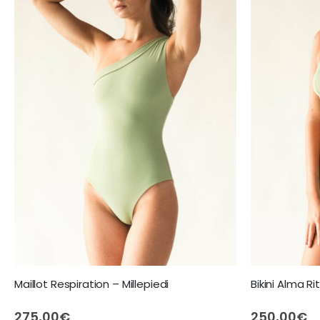
Maillot Respiration – Millepiedi
Bikini Alma Ri
275,00
€
250,00
€