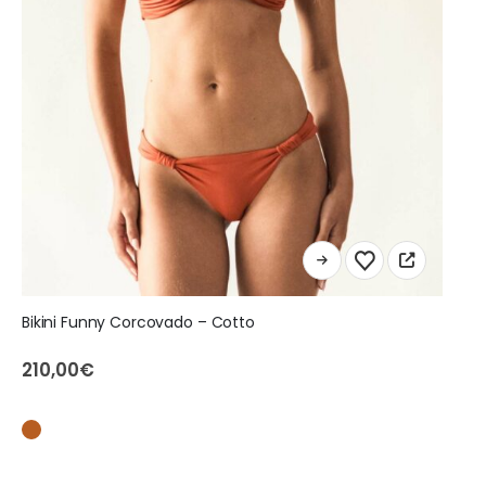
Ce
produit
a
Bikini Funny Corcovado – Cotto
plusieurs
variations.
210,00
€
Les
options
peuvent
être
choisies