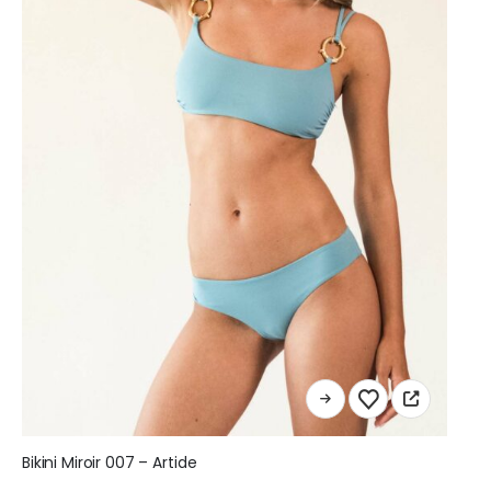
Ce
produit
a
Bikini Miroir 007 – Artide
plusieurs
variations.