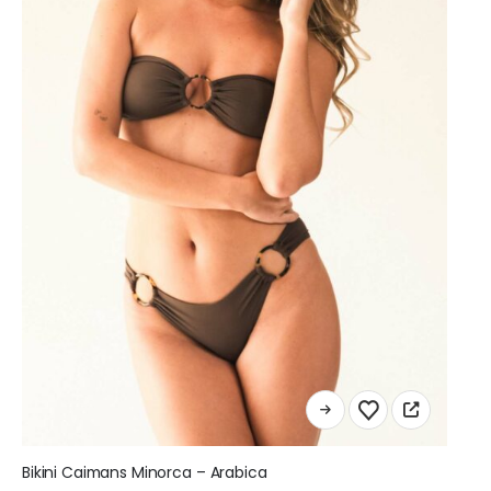
Ce
produit
a
Bikini Caimans Minorca – Arabica
plusieurs