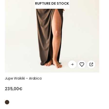
RUPTURE DE STOCK
Ce
produit
a
Jupe Waikiki – Arabica
plusieurs
variations.
235,00
€
Les
options
peuvent
être