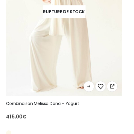
RUPTURE DE STOCK
Ce
produit
a
Combinaison Melissa Dana – Yogurt
plusieurs
variations.
415,00
€
Les
options
peuvent