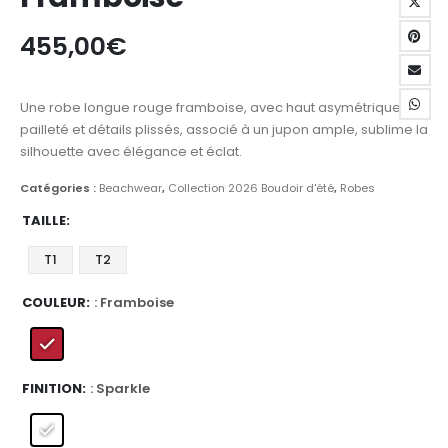
455,00
€
Une robe longue rouge framboise, avec haut asymétrique
pailleté et détails plissés, associé à un jupon ample, sublime la
silhouette avec élégance et éclat.
Catégories :
Beachwear
,
Collection 2026 Boudoir d'été
,
Robes
TAILLE
T1
T2
COULEUR
: Framboise
FINITION
: Sparkle