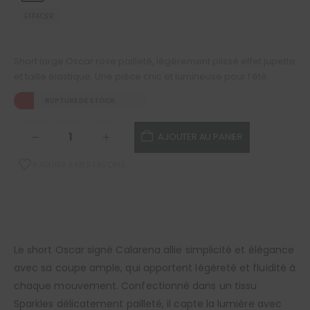
EFFACER
Short large Oscar rose pailleté, légèrement plissé effet jupette
et taille élastique. Une pièce chic et lumineuse pour l’été.
RUPTURE DE STOCK
AJOUTER AU PANIER
AJOUTER À MES FAVORIS
Le short Oscar signé Calarena allie simplicité et élégance
avec sa coupe ample, qui apportent légèreté et fluidité à
chaque mouvement. Confectionné dans un tissu
Sparkles délicatement pailleté, il capte la lumière avec