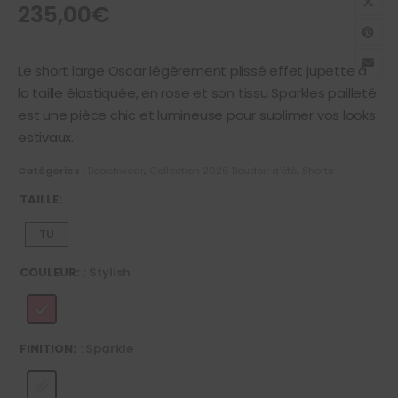
235,00
€
Le short large Oscar légèrement plissé effet jupette à
la taille élastiquée, en rose et son tissu Sparkles pailleté
est une pièce chic et lumineuse pour sublimer vos looks
estivaux.
Catégories :
Beachwear
,
Collection 2026 Boudoir d'été
,
Shorts
TAILLE
TU
COULEUR
: Stylish
FINITION
: Sparkle