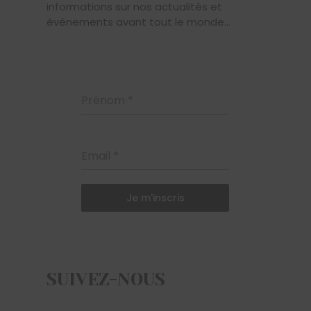
NEWSLETTER
Inscrivez-vous pour profiter de nos offres
et promotions et recevoir des
informations sur nos actualités et
événements avant tout le monde...
Prénom
*
Email
*
Je m'inscris