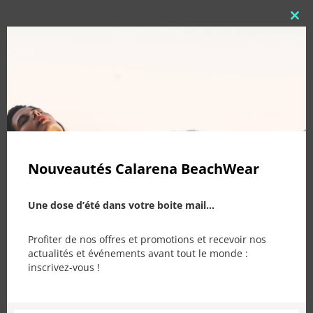
Clo
PRODUITS SIMILAIRES
this
mod
Nouveautés Calarena BeachWear
RUPTURE DE STOCK
Une dose d’été dans votre boite mail...
Profiter de nos offres et promotions et recevoir nos
Ce produit a plusieurs variations. Les options peuvent être choisies sur la page du produit
actualités et événements avant tout le monde :
inscrivez-vous !
Sac Inès – Cotto
Caftan Stefania — Cotto