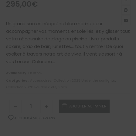
295,00
€
Un grand sac en néoprène bleu marine pour
accompagner vos moments ensoleillés, et y glisser tout
votre nécessaire de plage ou piscine. Livre, produits
solaire, drap de bain, lunettes… tout y rentre ! De quoi
exalter à travers notre art de vivre. Il vient s’assortir à
vos tenues Calarena…
Availability:
En stock
Catégories :
Accessoires
,
Collection 2025 Under the sunlights
,
Collection 2026 Boudoir d'été
,
Sacs
AJOUTER AU PANIER
AJOUTER À MES FAVORIS