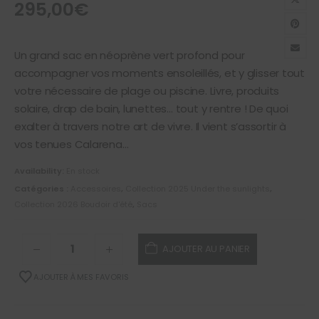
295,00
€
Un grand sac en néoprène vert profond pour
accompagner vos moments ensoleillés, et y glisser tout
votre nécessaire de plage ou piscine. Livre, produits
solaire, drap de bain, lunettes… tout y rentre ! De quoi
exalter à travers notre art de vivre. Il vient s’assortir à
vos tenues Calarena…
Availability:
En stock
Catégories :
Accessoires
,
Collection 2025 Under the sunlights
,
Collection 2026 Boudoir d'été
,
Sacs
AJOUTER AU PANIER
AJOUTER À MES FAVORIS