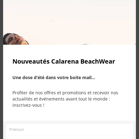
this
mod
PRODUITS SIMILAIRES
Nouveautés Calarena BeachWear
Une dose d’été dans votre boite mail...
Profiter de nos offres et promotions et recevoir nos
actualités et événements avant tout le monde :
inscrivez-vous !
Ce produit a plusieurs variations. Les options peuvent être choisies sur la page du produit
Prénom
Prénom
Robe Impulsion – Framboise
Monoi Huile du Soleil Nucca