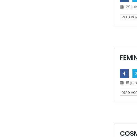
29 ju
READ MORE
FEMIN
15 jui
READ MORE
COSM