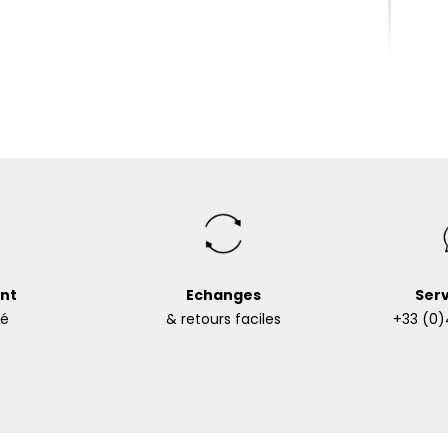
nt
Echanges
Serv
sé
& retours faciles
+33 (0)