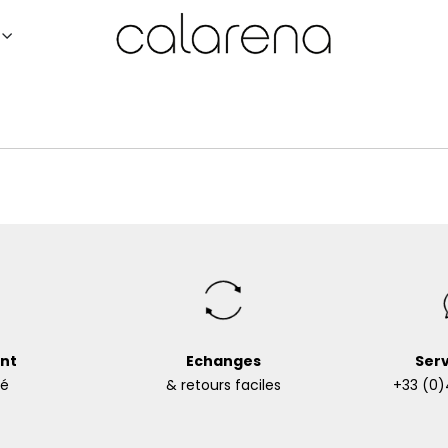
nt
Echanges
Serv
sé
& retours faciles
+33 (0)