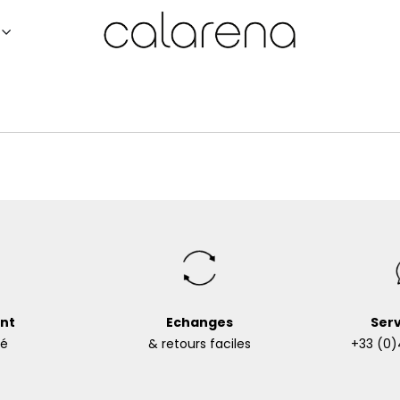
nt
Echanges
Serv
sé
& retours faciles
+33 (0)