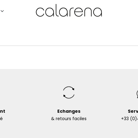
nt
Echanges
Serv
sé
& retours faciles
+33 (0)