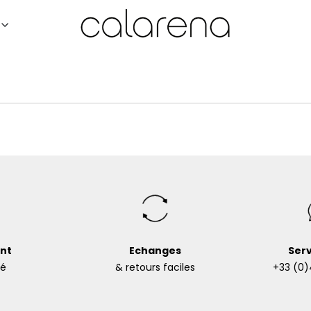
nt
Echanges
Serv
sé
& retours faciles
+33 (0)