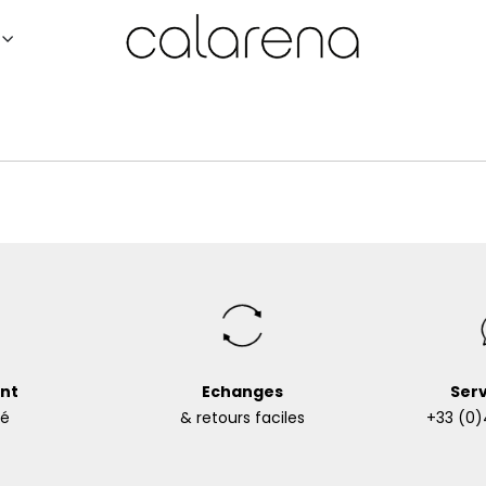
nt
Echanges
Serv
sé
& retours faciles
+33 (0)