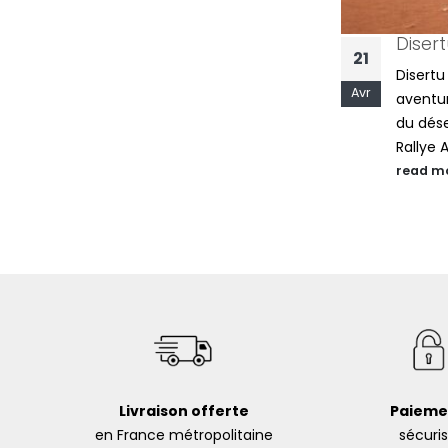
Sous les Sunlights – Collection
Disertu Ins
21
summer 2025
Disertu Inseme
Avr
A propos... La collection 2025 vous
aventure hum
plonge sans mesure dans un univers
du désert mar
aux tonalités chaudes et tannées où
Rallye Aïcha de
l’élégance règne. L’été...
read more
read more
Livraison offerte
Paieme
en France métropolitaine
sécuri