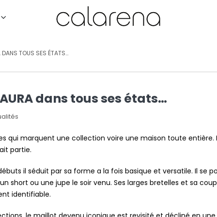
A DANS TOUS SES ÉTATS…
LAURA dans tous ses états…
alités
èces qui marquent une collection voire une maison toute entière
it partie.
ébuts il séduit par sa forme a la fois basique et versatile. Il se po
n short ou une jupe le soir venu. Ses larges bretelles et sa coup
t identifiable.
lections, le maillot devenu iconique est revisité et décliné en une