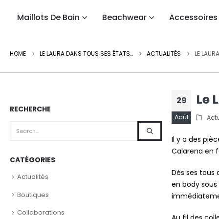
Maillots De Bain
Beachwear
Accessoires
HOME
LE LAURA DANS TOUS SES ÉTATS…
ACTUALITÉS
LE LAUR
Le 
29
RECHERCHE
Août
Actu
Il y a des pi
Calarena en fa
CATÉGORIES
Dés ses tous d
Actualités
en body sous u
Boutiques
immédiatemen
Collaborations
Au fil des col