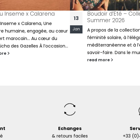
eme x Calarena
Boudoir d’Eté – Collection
13
Summer 2026
 x Calarena, Une
Jan
A propos de la collection... Ode
aine, engagée, au cœur
féminité solaire, à l’élégance
ocain… Au cœur du
méditerranéenne et à l’excell
s Gazelles À l’occasion...
savoir-faire. Dans le murmure d’
read more
nt
Echanges
Serv
sé
& retours faciles
+33 (0)