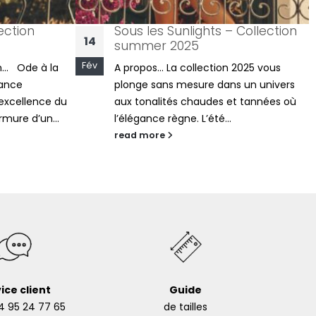
Sous les Sunlights – Collection
14
21
summer 2025
Fév
Avr
 à la
A propos... La collection 2025 vous
plonge sans mesure dans un univers
ence du
aux tonalités chaudes et tannées où
un...
l’élégance règne. L’été...
read more
ice client
Guide
4 95 24 77 65
de tailles