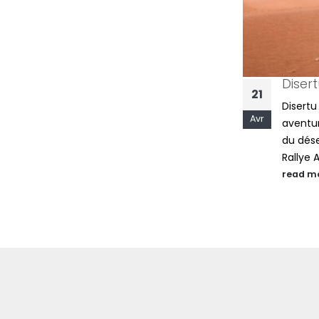
Sous les Sunlights – Collection
Diser
14
21
summer 2025
Disertu
Fév
Avr
A propos... La collection 2025 vous
aventu
plonge sans mesure dans un univers
du dés
aux tonalités chaudes et tannées où
Rallye 
l’élégance règne. L’été...
read m
read more