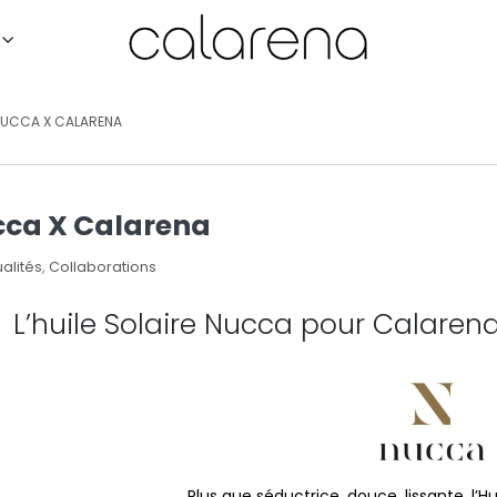
UCCA X CALARENA
ca X Calarena
alités
,
Collaborations
L’huile Solaire Nucca pour Calaren
Plus que séductrice, douce, lissante, l’H