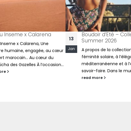
tu Inseme x Calarena
Boudoir d’Eté – Coll
13
Summer 2026
 Inseme x Calarena, Une
Jan
A propos de la collectio
re humaine, engagée, au cœur
féminité solaire, à l’élé
ert marocain… Au cœur du
méditerranéenne et à l’
Aïcha des Gazelles À l’occasion...
savoir-faire. Dans le mu
ore
read more