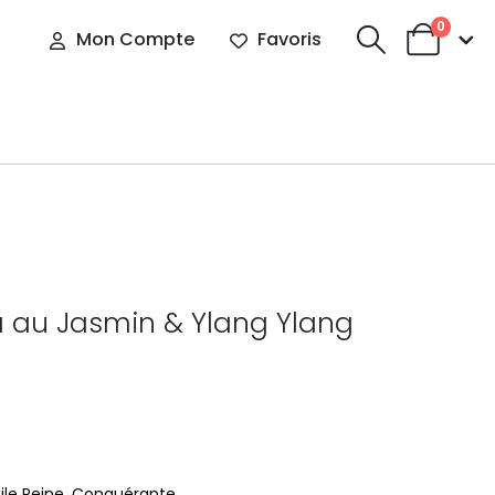
0
Mon Compte
Favoris
a au Jasmin & Ylang Ylang
uile Reine. Conquérante.