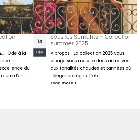
ection
Sous les Sunlights – Collection
14
summer 2025
Fév
n... Ode à la
A propos... La collection 2025 vous
gance
plonge sans mesure dans un univers
excellence du
aux tonalités chaudes et tannées où
rmure d’un...
l’élégance règne. L’été...
read more