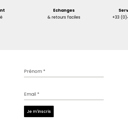
nt
Echanges
Serv
sé
& retours faciles
+33 (0)
Prénom
*
Email
*
Je m'inscris