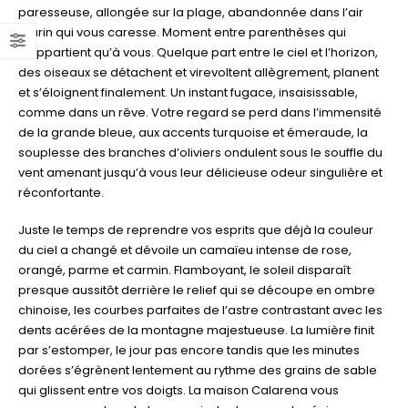
paresseuse, allongée sur la plage, abandonnée dans l’air
marin qui vous caresse. Moment entre parenthèses qui
n’appartient qu’à vous. Quelque part entre le ciel et l’horizon,
des oiseaux se détachent et virevoltent allègrement, planent
et s’éloignent finalement. Un instant fugace, insaisissable,
comme dans un rêve. Votre regard se perd dans l’immensité
de la grande bleue, aux accents turquoise et émeraude, la
souplesse des branches d’oliviers ondulent sous le souffle du
vent amenant jusqu’à vous leur délicieuse odeur singulière et
réconfortante.
Juste le temps de reprendre vos esprits que déjà la couleur
du ciel a changé et dévoile un camaïeu intense de rose,
orangé, parme et carmin. Flamboyant, le soleil disparaît
presque aussitôt derrière le relief qui se découpe en ombre
chinoise, les courbes parfaites de l’astre contrastant avec les
dents acérées de la montagne majestueuse. La lumière finit
par s’estomper, le jour pas encore tandis que les minutes
dorées s’égrènent lentement au rythme des grains de sable
qui glissent entre vos doigts. La maison Calarena vous