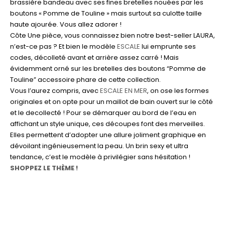
brassière bandeau avec ses fines bretelles nouées par les
boutons « Pomme de Touline » mais surtout sa culotte taille
haute ajourée. Vous allez adorer !
Côte Une pièce, vous connaissez bien notre best-seller LAURA,
n’est-ce pas ? Et bien le modèle
ESCALE
lui emprunte ses
codes, décolleté avant et arrière assez carré ! Mais
évidemment orné sur les bretelles des boutons “Pomme de
Touline” accessoire phare de cette collection.
Vous l’aurez compris, avec
ESCALE EN MER
, on ose les formes
originales et on opte pour un maillot de bain ouvert sur le côté
et le decollecté ! Pour se démarquer au bord de l’eau en
affichant un style unique, ces découpes font des merveilles.
Elles permettent d’adopter une allure joliment graphique en
dévoilant ingénieusement la peau. Un brin sexy et ultra
tendance, c’est le modèle à privilégier sans hésitation !
SHOPPEZ LE THÈME !