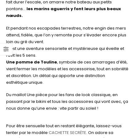
fait durer l’escale, on amarre notre bateau aux petits
pontons…
les marins aguerris y font leurs plus beaux
nœuds.
Et pendant nos escapades terrestres, notre engin des mers
attend, fidèle, que l’on y remonte pour s’évader encore plus
loin au gré du vent.
C’est une aventure sensorielle et mystérieuse qui éveille et
ravit les 5 sens.
Une pomme de Touline
, symbole de ces amarrages d’été,
vient fermer les modèles et les accessoirise, tout en sobriété
et discrétion. Un détail qui apporte une distinction
esthétique unique.
Du maillot Une pièce pour les fans de look classique, en
passant par le bikini et tous les accessoires qui vont avec, ça
nous donne qu’une envie : vite partir au soleil !
Pour être sensuelle tout en restant élégante, laissez-vous
tenter par le modèle
CACHETTE SECRÈTE
. On adore sa